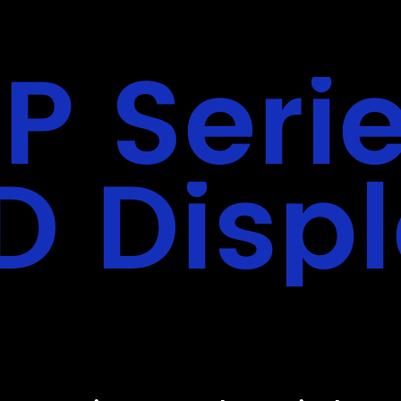
P Seri
D Disp