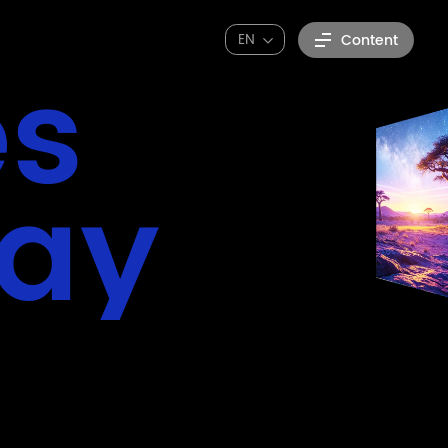
EN
Content
es
lay